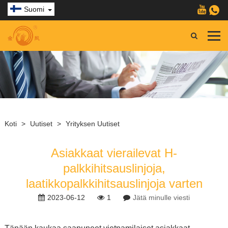
Suomi
Koti
>
Uutiset
>
Yrityksen Uutiset
Asiakkaat vierailevat H-
palkkihitsauslinjoja,
laatikkopalkkihitsauslinjoja varten
2023-06-12
1
Jätä minulle viesti