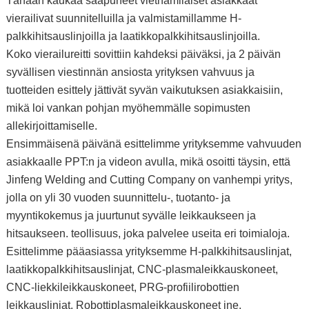
Tänään kaukaa saapuneet vietnamilaiset asiakkaat
vierailivat suunnitelluilla ja valmistamillamme H-
palkkihitsauslinjoilla ja laatikkopalkkihitsauslinjoilla.
Koko vierailureitti sovittiin kahdeksi päiväksi, ja 2 päivän
syvällisen viestinnän ansiosta yrityksen vahvuus ja
tuotteiden esittely jättivät syvän vaikutuksen asiakkaisiin,
mikä loi vankan pohjan myöhemmälle sopimusten
allekirjoittamiselle.
Ensimmäisenä päivänä esittelimme yrityksemme vahvuuden
asiakkaalle PPT:n ja videon avulla, mikä osoitti täysin, että
Jinfeng Welding and Cutting Company on vanhempi yritys,
jolla on yli 30 vuoden suunnittelu-, tuotanto- ja
myyntikokemus ja juurtunut syvälle leikkaukseen ja
hitsaukseen. teollisuus, joka palvelee useita eri toimialoja.
Esittelimme pääasiassa yrityksemme H-palkkihitsauslinjat,
laatikkopalkkihitsauslinjat, CNC-plasmaleikkauskoneet,
CNC-liekkileikkauskoneet, PRG-profiilirobottien
leikkauslinjat, Robottiplasmaleikkauskoneet jne.