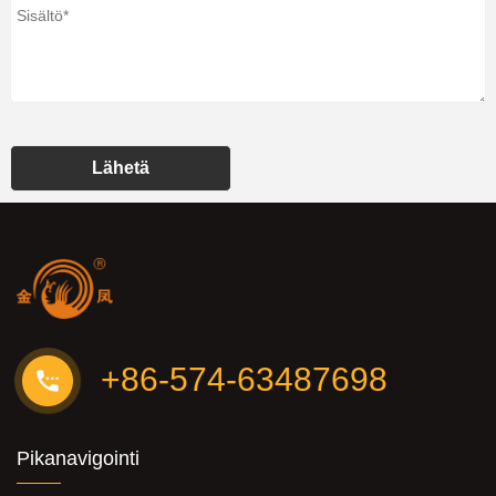
Lähetä
+86-574-63487698
Pikanavigointi