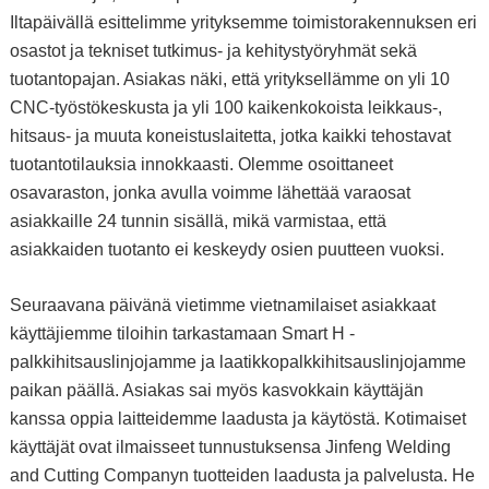
Iltapäivällä esittelimme yrityksemme toimistorakennuksen eri
osastot ja tekniset tutkimus- ja kehitystyöryhmät sekä
tuotantopajan. Asiakas näki, että yrityksellämme on yli 10
CNC-työstökeskusta ja yli 100 kaikenkokoista leikkaus-,
hitsaus- ja muuta koneistuslaitetta, jotka kaikki tehostavat
tuotantotilauksia innokkaasti. Olemme osoittaneet
osavaraston, jonka avulla voimme lähettää varaosat
asiakkaille 24 tunnin sisällä, mikä varmistaa, että
asiakkaiden tuotanto ei keskeydy osien puutteen vuoksi.
Seuraavana päivänä vietimme vietnamilaiset asiakkaat
käyttäjiemme tiloihin tarkastamaan Smart H -
palkkihitsauslinjojamme ja laatikkopalkkihitsauslinjojamme
paikan päällä. Asiakas sai myös kasvokkain käyttäjän
kanssa oppia laitteidemme laadusta ja käytöstä. Kotimaiset
käyttäjät ovat ilmaisseet tunnustuksensa Jinfeng Welding
and Cutting Companyn tuotteiden laadusta ja palvelusta. He