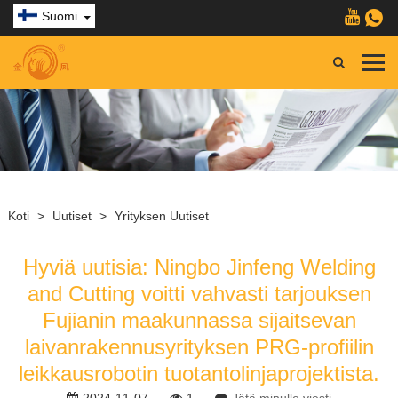
Suomi
Koti
>
Uutiset
>
Yrityksen Uutiset
Hyviä uutisia: Ningbo Jinfeng Welding
and Cutting voitti vahvasti tarjouksen
Fujianin maakunnassa sijaitsevan
laivanrakennusyrityksen PRG-profiilin
leikkausrobotin tuotantolinjaprojektista.