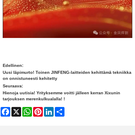
Edellinen:
Uusi läpimurto! Toinen JINFENG-laitteiden kehittämä tekniikka
on onnistuneesti kehitetty
Seuraava:
Hienoja uutisia! Yrityksemme voitti jälleen kerran Xixunin
tarjouksen merenkulkualalla! !
Facebook
X
WhatsApp
Pinterest
LinkedIn
Share