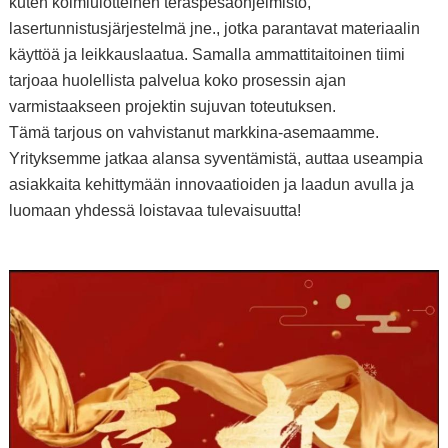
kuten kolmiulotteinen teräspesäohjelmisto,
lasertunnistusjärjestelmä jne., jotka parantavat materiaalin
käyttöä ja leikkauslaatua. Samalla ammattitaitoinen tiimi
tarjoaa huolellista palvelua koko prosessin ajan
varmistaakseen projektin sujuvan toteutuksen.
Tämä tarjous on vahvistanut markkina-asemaamme.
Yrityksemme jatkaa alansa syventämistä, auttaa useampia
asiakkaita kehittymään innovaatioiden ja laadun avulla ja
luomaan yhdessä loistavaa tulevaisuutta!