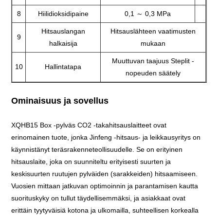
8
Hiilidioksidipaine
0,1 ～ 0,3 MPa
Hitsauslangan
Hitsauslähteen vaatimusten
9
halkaisija
mukaan
Muuttuvan taajuus Steplit -
10
Hallintatapa
nopeuden säätely
Ominaisuus ja sovellus
XQHB15 Box -pylväs CO2 -takahitsauslaitteet ovat
erinomainen tuote, jonka Jinfeng -hitsaus- ja leikkausyritys on
käynnistänyt teräsrakenneteollisuudelle. Se on erityinen
hitsauslaite, joka on suunniteltu erityisesti suurten ja
keskisuurten ruutujen pylväiden (sarakkeiden) hitsaamiseen.
Vuosien mittaan jatkuvan optimoinnin ja parantamisen kautta
suorituskyky on tullut täydellisemmäksi, ja asiakkaat ovat
erittäin tyytyväisiä kotona ja ulkomailla, suhteellisen korkealla