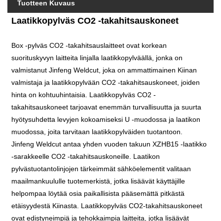
Tuotteen Kuvaus
Laatikkopylväs CO2 -takahitsauskoneet
Box -pylväs CO2 -takahitsauslaitteet ovat korkean
suorituskyvyn laitteita linjalla laatikkopylväällä, jonka on
valmistanut Jinfeng Weldcut, joka on ammattimainen Kiinan
valmistaja ja laatikkopylvään CO2 -takahitsauskoneet, joiden
hinta on kohtuuhintaisia. Laatikkopylväs CO2 -
takahitsauskoneet tarjoavat enemmän turvallisuutta ja suurta
hyötysuhdetta levyjen kokoamiseksi U -muodossa ja laatikon
muodossa, joita tarvitaan laatikkopylväiden tuotantoon.
Jinfeng Weldcut antaa yhden vuoden takuun XZHB15 -laatikko
-sarakkeelle CO2 -takahitsauskoneille. Laatikon
pylvästuotantolinjojen tärkeimmät sähköelementit valitaan
maailmankuululle tuotemerkistä, jotka lisäävät käyttäjille
helpompaa löytää osia paikallisista pääsemättä pitkästä
etäisyydestä Kiinasta. Laatikkopylväs CO2-takahitsauskoneet
ovat edistyneimpiä ja tehokkaimpia laitteita, jotka lisäävät