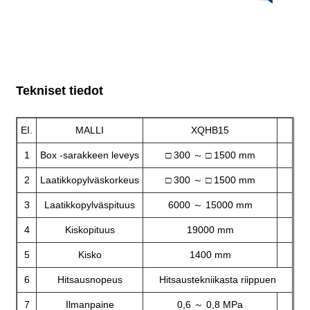
Tekniset tiedot
EI.
MALLI
XQHB15
1
Box -sarakkeen leveys
□ 300 ～ □ 1500 mm
2
Laatikkopylväskorkeus
□ 300 ～ □ 1500 mm
3
Laatikkopylväspituus
6000 ～ 15000 mm
4
Kiskopituus
19000 mm
5
Kisko
1400 mm
6
Hitsausnopeus
Hitsaustekniikasta riippuen
7
Ilmanpaine
0,6 ～ 0,8 MPa