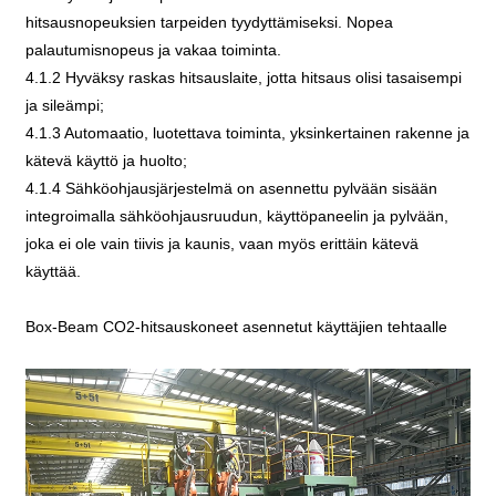
hitsausnopeuksien tarpeiden tyydyttämiseksi. Nopea
palautumisnopeus ja vakaa toiminta.
4.1.2 Hyväksy raskas hitsauslaite, jotta hitsaus olisi tasaisempi
ja sileämpi;
4.1.3 Automaatio, luotettava toiminta, yksinkertainen rakenne ja
kätevä käyttö ja huolto;
4.1.4 Sähköohjausjärjestelmä on asennettu pylvään sisään
integroimalla sähköohjausruudun, käyttöpaneelin ja pylvään,
joka ei ole vain tiivis ja kaunis, vaan myös erittäin kätevä
käyttää.
Box-Beam CO2-hitsauskoneet asennetut käyttäjien tehtaalle