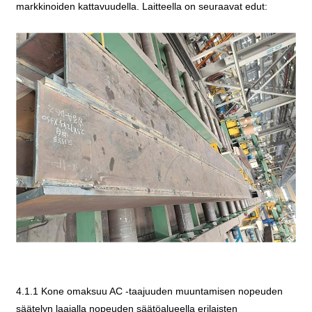
markkinoiden kattavuudella. Laitteella on seuraavat edut:
4.1.1 Kone omaksuu AC -taajuuden muuntamisen nopeuden
säätelyn laajalla nopeuden säätöalueella erilaisten