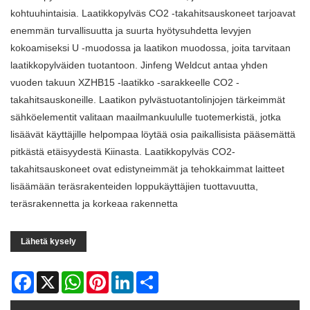
kohtuuhintaisia. Laatikkopylväs CO2 -takahitsauskoneet tarjoavat
enemmän turvallisuutta ja suurta hyötysuhdetta levyjen
kokoamiseksi U -muodossa ja laatikon muodossa, joita tarvitaan
laatikkopylväiden tuotantoon. Jinfeng Weldcut antaa yhden
vuoden takuun XZHB15 -laatikko -sarakkeelle CO2 -
takahitsauskoneille. Laatikon pylvästuotantolinjojen tärkeimmät
sähköelementit valitaan maailmankuululle tuotemerkistä, jotka
lisäävät käyttäjille helpompaa löytää osia paikallisista pääsemättä
pitkästä etäisyydestä Kiinasta. Laatikkopylväs CO2-
takahitsauskoneet ovat edistyneimmät ja tehokkaimmat laitteet
lisäämään teräsrakenteiden loppukäyttäjien tuottavuutta,
teräsrakennetta ja korkeaa rakennetta
Lähetä kysely
Facebook
X
WhatsApp
Pinterest
LinkedIn
Share